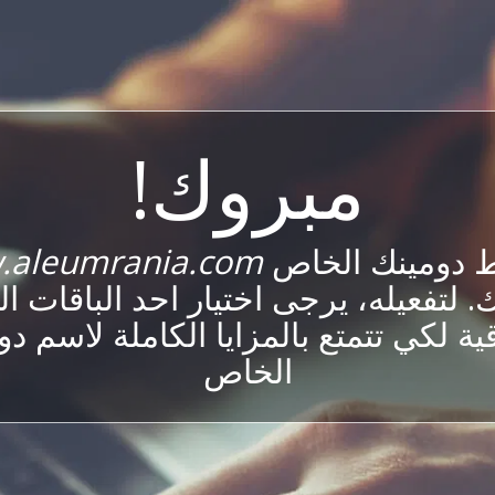
مبروك!
ط دومينك الخاص
.aleumrania.com
 لتفعيله، يرجى اختيار احد الباقات ا
ية لكي تتمتع بالمزايا الكاملة لاسم د
الخاص