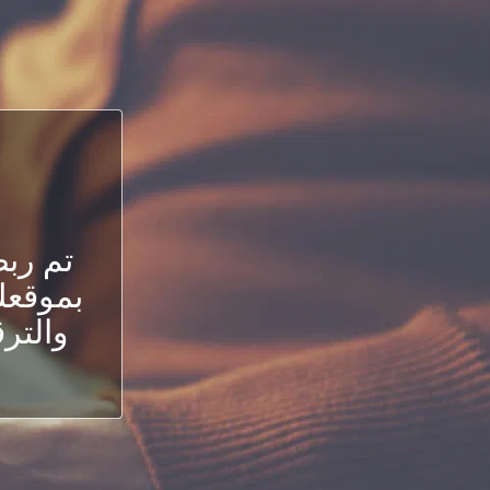
تم رب
بموقعك.
والترق