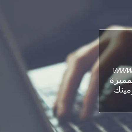
www
لمميزة
ومينك